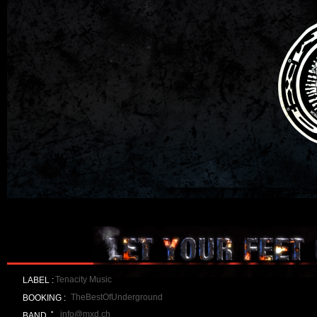
Tenacity Music
LABEL :
TheBestOfUnderground
BOOKING :
:
info@mxd.ch
BAND